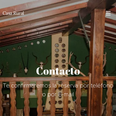
Casa Rural
Contacto
Te confirmaremos la reserva por teléfono
o por E-mail